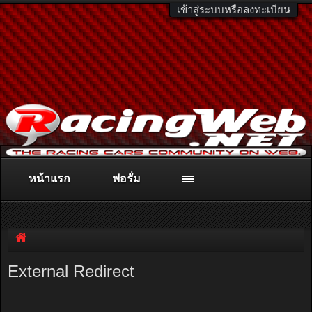
เข้าสู่ระบบหรือลงทะเบียน
หน้าแรก
ฟอรั่ม
ติดต่อลงโฆษณา
racingweb@gmail.com
หรือโทร. 081-811-1138
หรืออ่านรายละเอียดเพิ่มเติม คลิกที่นี่
External Redirect