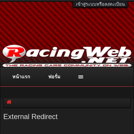
เข้าสู่ระบบหรือลงทะเบียน
หน้าแรก
ฟอรั่ม
ติดต่อลงโฆษณา
racingweb@gmail.com
หรือโทร. 081-811-1138
หรืออ่านรายละเอียดเพิ่มเติม คลิกที่นี่
External Redirect