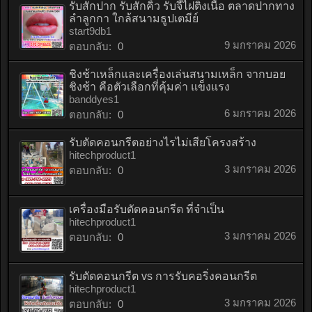
รับสักปาก รับสักคิ้ว รับจี้ไฝติ่งเนื้อ ตลาดปากทาง
ลำลูกกา ใกล้สนามธูปเตมีย์
start9db1
9 มกราคม 2026
ตอบกลับ:
0
ชิงช้าเหล็กและเครื่องเล่นสนามเหล็ก จากบอย
ชิงช้า คือตัวเลือกที่คุ้มค่า แข็งแรง
banddyes1
6 มกราคม 2026
ตอบกลับ:
0
รับตัดคอนกรีตอย่างไรไม่เสียโครงสร้าง
hitechproduct1
3 มกราคม 2026
ตอบกลับ:
0
เครื่องมือรับตัดคอนกรีต ที่จำเป็น
hitechproduct1
3 มกราคม 2026
ตอบกลับ:
0
รับตัดคอนกรีต vs การรับคอริ่งคอนกรีต
hitechproduct1
3 มกราคม 2026
ตอบกลับ:
0