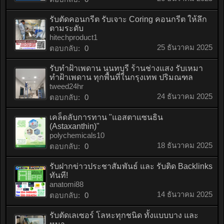
รับตัดคอนกรีต รับเจาะ Coring คอนกรีต ให้ลึก
ตามระดับ
hitechproduct1
25 ธันวาคม 2025
ตอบกลับ:
0
รับทำฝ้าเพดาน นนทบุรี ร้านช่างแสง รับเหมา
ทำฝ้าเพดาน ทุกพื้นที่ในกรุงเทพ ปริมณฑล
tweed24hr
24 ธันวาคม 2025
ตอบกลับ:
0
เคล็ดลับการทาน "แอสตาแซนธิน
(Astaxanthin)"
polychemicals10
18 ธันวาคม 2025
ตอบกลับ:
0
รับฝากข่าวประชาสัมพันธ์ และ รับติด Backlinks
ทันที!
anatomi88
14 ธันวาคม 2025
ตอบกลับ:
0
รับตัดเลเซอร์ โลหะทุกชนิด ทั้งแบบบาง และ