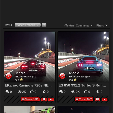
กรอง:
Video Embeds
x
x
เรียงโดย:
Comments
Filters
Media
Media
EKanooRacingTV
EKanooRacingTV
0 x
0 x
EKanooRacing's 720s NEW World Record 8.798 @ 259 KM/H (161MPH)
ES 850 991.2 Turbo S Runs 9.110 @241KM/H
0
2K
0
0
0
2K
0
0
06 ก.พ. 2020
06 ก.พ. 2020