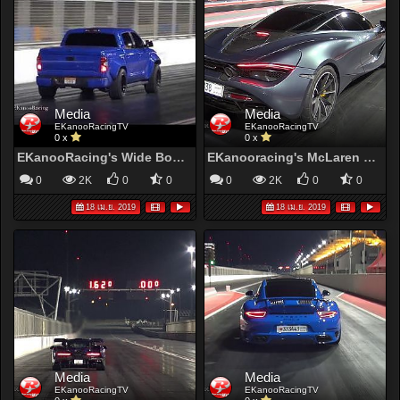
Media
Media
EKanooRacingTV
EKanooRacingTV
0 x
0 x
EKanooRacing's Wide Body Supercharged Tundra Runs 12.8 @ 172KM/H (107MPH)
EKanooracing's McLaren 720S Sets A New World Record 8.92@253KM/H (157MPH)
0
2K
0
0
0
2K
0
0
18 เม.ย. 2019
18 เม.ย. 2019
Media
Media
EKanooRacingTV
EKanooRacingTV