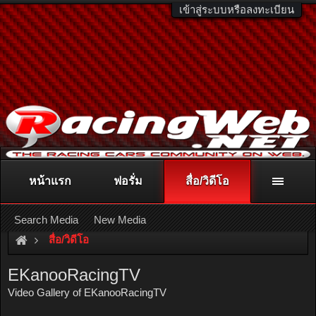
เข้าสู่ระบบหรือลงทะเบียน
หน้าแรก
ฟอรั่ม
สื่อ/วิดีโอ
ติดต่อลงโฆษณา
racingweb@gmail.com
หรือโทร. 081-811-1138
หรืออ่านรายละเอียดเพิ่มเติม คลิกที่นี่
Search Media
New Media
สื่อ/วิดีโอ
EKanooRacingTV
Video Gallery of EKanooRacingTV