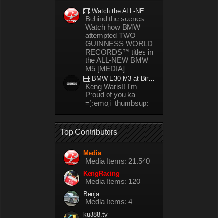
Watch the ALL-NEW BMW M5 refuel mid-drift to take TWO GUINNESS WORLD RECORDS™ titles
Behind the scenes:
Watch how BMW
attempted TWO
GUINNESS WORLD
RECORDS™ titles in
the ALL-NEW BMW
M5 [MEDIA]
BMW E30 M3 at Bira circuit Thailand in 02/2008
Keng Waris!! I'm
Proud of you ka
=):emoji_thumbsup:
Top Contributors
Media
Media Items: 21,540
KengRacing
Media Items: 120
Benja
Media Items: 4
ku888.tv