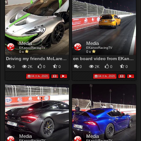
Media
Media
EKanooRacingTV
EKanooRacingTV
0 x
0 x
Driving my friends McLaren P1 GTR
on board video from EKanooRacing 2009 Subaru STI during the last roll event
0
2K
0
0
0
2K
0
0
04 ก.พ. 2020
04 ก.พ. 2020
Media
Media
EKanooRacingTV
EKanooRacingTV