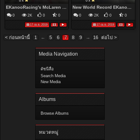
0 x
0 x
EKanooRacing's McLaren Senna Runs 9.94@234KM/H (145MPH)
New World Record EKanooRacing's ES1XXX 991 Turbo S Runs 8.55@263KM/H
0
2K
0
0
0
2K
0
0
17 เม.ย. 2019
17 เม.ย. 2019
< ก่อนหน้านี้
1
←
5
6
7
8
9
→
16
ต่อไป >
Media Navigation
ดัชนีสื่อ
Search Media
New Media
Albums
Browse Albums
หมวดหมู่