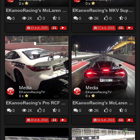
0 x
0 x
EKanooRacing's McLaren 720s ( NEW WORLD RECORD ) 1/4 mile in 8.855@256KM/H (159MPH)
EKanooRacing's MKV Supra Runs 9.981@222KM/H (138.2MPH)
0
2K
0
0
0
2K
0
0
23 ม.ค. 2020
27 พ.ย. 2019
Media
Media
EKanooRacingTV
EKanooRacingTV
0 x
0 x
EKanooRacing's Pro RCF Runs 5.50@447KM/H(277.99MPH)
EKanooRacing's McLaren 720s Runs 8.95@256KM/H (159MPH)
0
2K
0
0
0
2K
0
0
20 ต.ค. 2019
01 พ.ค. 2019