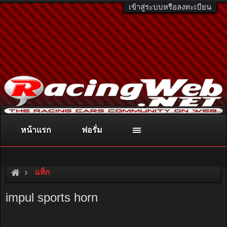
เข้าสู่ระบบหรือลงทะเบียน
หน้าแรก
ฟอรั่ม
ติดต่อลงโฆษณา
racingweb@gmail.com
หรือโทร. 081-811-1138
หรืออ่านรายละเอียดเพิ่มเติม คลิกที่นี่
แท็ก
impul sports horn