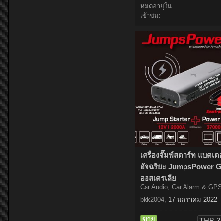
หมดอายุใน:
เข้าชม:
เครื่องจั๊มพ์สตาร์ท แบตเตอร
อัจฉริยะ JumpsPower 
ออสเตรเลีย
Car Audio, Car Alarm & GP
bkk2004
,
17 มกราคม 2022
ขาย
THB 3