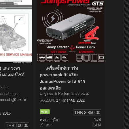
ถ) และ วงจร
__ เครื่องจั๊มพ์สตาร์ท
์ มอเตอร์ไซด์
powerbank อัจฉริยะ
JumpsPower GTS จาก
rvices
ออสเตรเลีย
Engines & Performance parts
manual repair
nual คู่มือซ่อม
bkk2004
,
17 มกราคม 2022
ขาย
THB 3,850.00
ม 2016
หมดอายุใน:
ไม่มี
THB 100.00
เข้าชม:
2,414