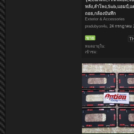
หลัง,ลำโพง,Sub,แอมป์,แด
ถอย,กล้องบันทึก
Exterior & Accessories
pradubyon4u
,
24 กรกฎาคม 
ขาย
TH
หมดอายุใน:
เข้าชม: