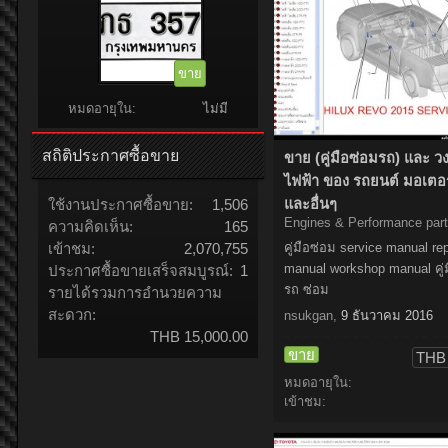
ขาย
หมดอายุใน:
ไม่มี
สถิติประกาศซื้อขาย
ขาย (คู่มือซ่อมรถ) และ ว
ไฟฟ้า ของ รถยนต์ มอเตอร
ใช้งานประกาศซื้อขาย:
1,506
และอื่นๆ
Engines & Performance par
ความคิดเห็น:
165
คู่มือซ่อม service manual rep
เข้าชม:
2,070,755
manual workshop manual คู่
ประกาศซื้อขายเสร็จสมบูรณ์:
1
รถ ซ่อม
รายได้รวมการอำนวยความ
สะดวก:
nsukgan
,
9 ธันวาคม 2016
THB 15,000.00
ขาย
THB 
หมดอายุใน:
เข้าชม: