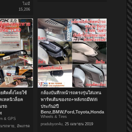
ไม่มี
15,206
ติดตั้งโดยใช้
กล้องบันทึกหน้ารถตรงรุ่นใส่แทน
อคเทคนิวล็อค
พาร์ทเดิมของรถ+หลังรถมีWifi
มรถ
ประกัน2ปี
Benz,BMW,Ford,Toyota,Honda
ท
Wheels & Tires
arm & GPS
pradubyon4u
,
25 เมษายน 2019
ามรถหาย, อัพเกรด