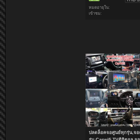
หมดอายุใน:
เข้าชม:
ปลดล็อคจอศูนย์ทุกรุ่น,จ
รุ่น,Carwifi,TVดิจิตอล,จอ