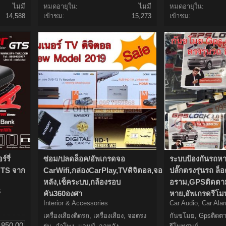
ไม่มี
หมดอายุใน:
ไม่มี
หมดอายุใน:
14,588
เข้าชม:
15,273
เข้าชม:
์รี่
ซ่อม/ปลดล็อค/อัพเกรดจอ
ระบบป้องกันรถหาย
GTS จาก
CarWifi,กล่องCarPlay,TVดิจิตอล,จอ
ปลั๊กตรงรุ่นรถ ล็
หลัง,เช็คระบบ,กล้องรอบ
อราม,GPSติดตา
S
คัน360องศา
หาย,อัพเกรดรีโม
Interior & Accessories
Car Audio, Car Al
เครื่องเสียงติดรถ, เครื่องเสียง, จอตรง
กันขโมย, Gpsติดต
,850.00