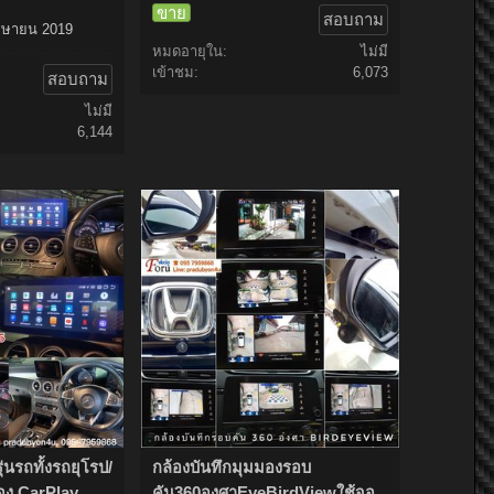
ขาย
สอบถาม
มษายน 2019
หมดอายุใน:
ไม่มี
เข้าชม:
6,073
สอบถาม
ไม่มี
6,144
นรถทั้งรถยุโรป/
กล้องบันทึกมุมมองรอบ
่อง CarPlay
คัน360องศาEyeBirdViewใช้จอ