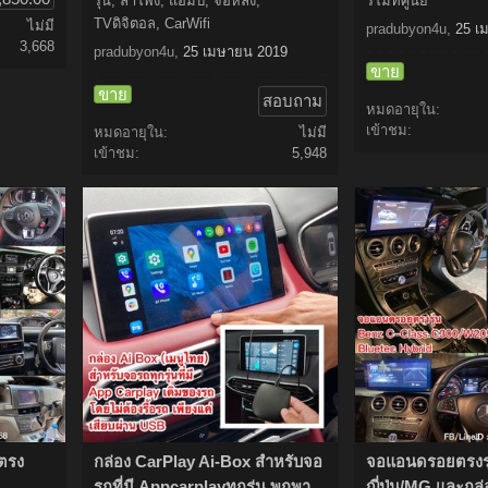
รุ่น, ลำโพง, แอมป์, จอหลัง,
รีโมทศูนย์
TVดิจิตอล, CarWifi
ไม่มี
pradubyon4u
,
25 เ
3,668
pradubyon4u
,
25 เมษายน 2019
ขาย
ขาย
สอบถาม
หมดอายุใน:
เข้าชม:
หมดอายุใน:
ไม่มี
เข้าชม:
5,948
อตรง
กล่อง CarPlay Ai-Box สำหรับจอ
จอแอนดรอยตรงรุ่
รถที่มี Appcarplayทุกรุ่น พกพา
ญี่ปุ่น/MG และกล