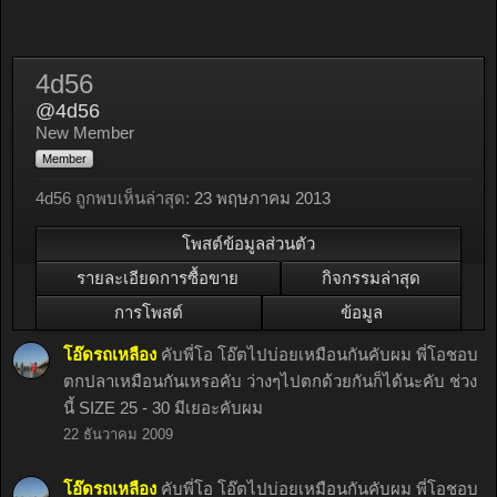
4d56
@4d56
New Member
Member
4d56 ถูกพบเห็นล่าสุด:
23 พฤษภาคม 2013
โพสต์ข้อมูลส่วนตัว
รายละเอียดการซื้อขาย
กิจกรรมล่าสุด
การโพสต์
ข้อมูล
โอ๊ดรถเหลือง
คับพี่โอ โอ๊ตไปบ่อยเหมือนกันคับผม พี่โอชอบ
ตกปลาเหมือนกันเหรอคับ ว่างๆไปตกด้วยกันก็ได้นะคับ ช่วง
นี้ SIZE 25 - 30 มีเยอะคับผม
22 ธันวาคม 2009
โอ๊ดรถเหลือง
คับพี่โอ โอ๊ตไปบ่อยเหมือนกันคับผม พี่โอชอบ