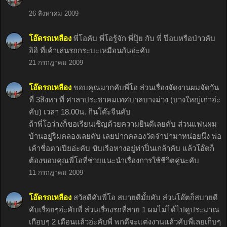
26 สิงหาคม 2009
โอ๊ดรถเหลือง
พี่โอคับ พี่โอรู้จัก พี่ปุ๊ย กับ พี่ ป๊อบหรือป่าวคับ
อิอิ ที่เค้าเล่นรถกระบะเหมือนกันอ่ะคับ
21 กรกฎาคม 2009
โอ๊ดรถเหลือง
ขอบคุณมากคับพี่โอ ส่วนเรื่องจัดงานผมจัดวัน
ที่ 3สิงหา ที่ ศาลาประชาคมเทศบาลบางม่วง (บางใหญ่เก่าอ่ะ
คับ) เวลา 18.00น. กินโต๊ะจีนคับ
ถ้าพี่โอว่างก็ขอเรียนเชิญด้วยความยินดีเลยคับ ส่วนแฟนผม
บ้านอยู่ริมคลองเลยคับ เลยปากคลองวัดจำปามาหน่อยนึง พ่อ
เค้าชื่อตาเปียอ่ะคับ ขับเรือหางอยู่ท่าปิ่นเกล้าคับ แล้วโอ๊ตก็
ต้องขอบคุณพี่โอที่ช่วยแนะนำเรื่องการใช้ชีวิตคู่นะคับ
11 กรกฎาคม 2009
โอ๊ดรถเหลือง
สวัสดีคับพี่โอ สบายดีมั้ยคับ ส่วนโอ๊ตก็สบายดี
คับเรื่อยๆอ่ะคับพี่ ส่วนเรื่องรถที่สาย 1 ผมไม่ได้ไปดูประมาณ
เกือบๆ 2 เดือนแล้วอ่ะคับพี่ พกดีจะแต่งงานแล้วคับพี่เลยเก็บๆ