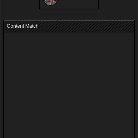
Content Match