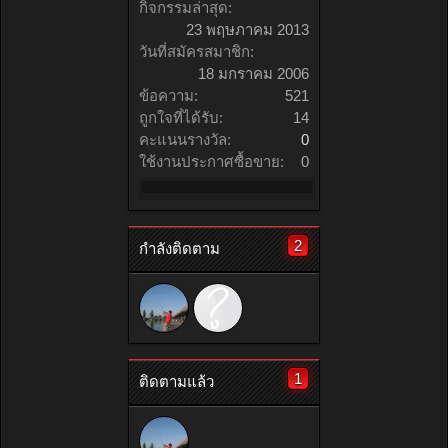
กิจกรรมล่าสุด:
23 พฤษภาคม 2013
วันที่สมัครสมาชิก:
18 มกราคม 2006
ข้อความ:
521
ถูกใจที่ได้รับ:
14
คะแนนรางวัล:
0
ใช้งานประกาศซื้อขาย:
0
2
กำลังติดตาม
1
ติดตามแล้ว