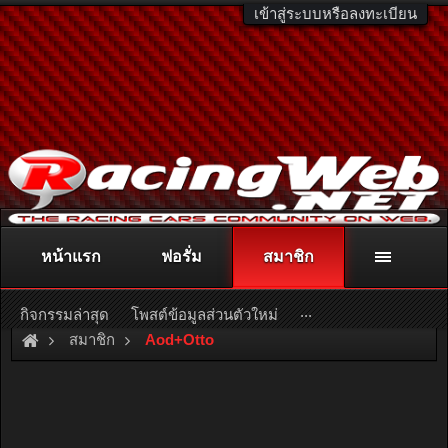
เข้าสู่ระบบหรือลงทะเบียน
หน้าแรก
ฟอรั่ม
สมาชิก
ติดต่อลงโฆษณา
racingweb@gmail.com
หรือโทร. 081-811-1138
หรืออ่านรายละเอียดเพิ่มเติม คลิกที่นี่
...
กิจกรรมล่าสุด
โพสต์ข้อมูลส่วนตัวใหม่
สมาชิก
Aod+Otto