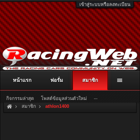
เข้าสู่ระบบหรือลงทะเบียน
หน้าแรก
ฟอรั่ม
สมาชิก
ติดต่อลงโฆษณา
racingweb@gmail.com
หรือโทร. 081-811-1138
หรืออ่านรายละเอียดเพิ่มเติม คลิกที่นี่
...
กิจกรรมล่าสุด
โพสต์ข้อมูลส่วนตัวใหม่
สมาชิก
athlon1400