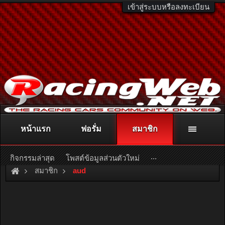
เข้าสู่ระบบหรือลงทะเบียน
หน้าแรก
ฟอรั่ม
สมาชิก
ติดต่อลงโฆษณา
racingweb@gmail.com
หรือโทร. 081-811-1138
หรืออ่านรายละเอียดเพิ่มเติม คลิกที่นี่
...
กิจกรรมล่าสุด
โพสต์ข้อมูลส่วนตัวใหม่
สมาชิก
aud