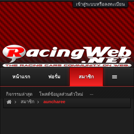
เข้าสู่ระบบหรือลงทะเบียน
หน้าแรก
ฟอรั่ม
สมาชิก
ติดต่อลงโฆษณา
racingweb@gmail.com
หรือโทร. 081-811-1138
หรืออ่านรายละเอียดเพิ่มเติม คลิกที่นี่
...
กิจกรรมล่าสุด
โพสต์ข้อมูลส่วนตัวใหม่
สมาชิก
auncharee