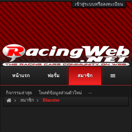
เข้าสู่ระบบหรือลงทะเบียน
หน้าแรก
ฟอรั่ม
สมาชิก
ติดต่อลงโฆษณา
racingweb@gmail.com
หรือโทร. 081-811-1138
หรืออ่านรายละเอียดเพิ่มเติม คลิกที่นี่
...
กิจกรรมล่าสุด
โพสต์ข้อมูลส่วนตัวใหม่
สมาชิก
Blacster