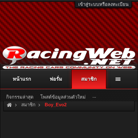
เข้าสู่ระบบหรือลงทะเบียน
หน้าแรก
ฟอรั่ม
สมาชิก
ติดต่อลงโฆษณา
racingweb@gmail.com
หรือโทร. 081-811-1138
หรืออ่านรายละเอียดเพิ่มเติม คลิกที่นี่
...
กิจกรรมล่าสุด
โพสต์ข้อมูลส่วนตัวใหม่
สมาชิก
Boy_Evo2