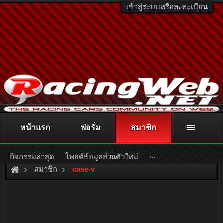
เข้าสู่ระบบหรือลงทะเบียน
หน้าแรก
ฟอรั่ม
สมาชิก
ติดต่อลงโฆษณา
racingweb@gmail.com
หรือโทร. 081-811-1138
หรืออ่านรายละเอียดเพิ่มเติม คลิกที่นี่
...
กิจกรรมล่าสุด
โพสต์ข้อมูลส่วนตัวใหม่
สมาชิก
case-v