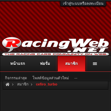
เข้าสู่ระบบหรือลงทะเบียน
หน้าแรก
ฟอรั่ม
สมาชิก
ติดต่อลงโฆษณา
racingweb@gmail.com
หรือโทร. 081-811-1138
หรืออ่านรายละเอียดเพิ่มเติม คลิกที่นี่
...
กิจกรรมล่าสุด
โพสต์ข้อมูลส่วนตัวใหม่
สมาชิก
cefiro_turbo