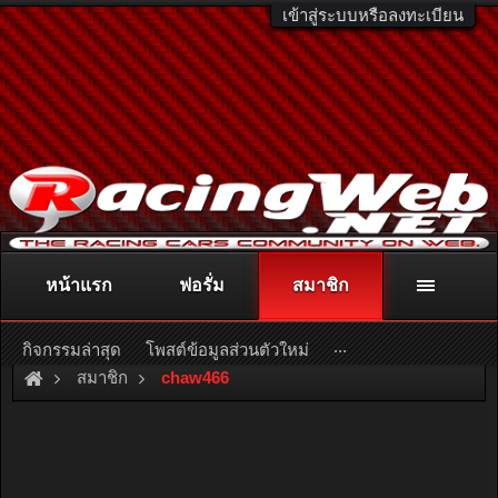
เข้าสู่ระบบหรือลงทะเบียน
หน้าแรก
ฟอรั่ม
สมาชิก
ติดต่อลงโฆษณา
racingweb@gmail.com
หรือโทร. 081-811-1138
หรืออ่านรายละเอียดเพิ่มเติม คลิกที่นี่
...
กิจกรรมล่าสุด
โพสต์ข้อมูลส่วนตัวใหม่
สมาชิก
chaw466