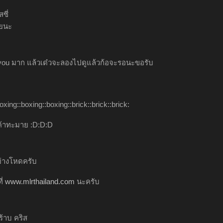
สซี่
ลยนะ
you มาก แล้วเด๋วจะลองไปดูแล้วก้อจะรอนะขอรับ
boxing::boxing::boxing::brick::brick::brick:
้าทะมาย :D:D:D
่างโหดครับ
ี่
www.mlrthailand.com
นะครับ
ร้าบ คริส