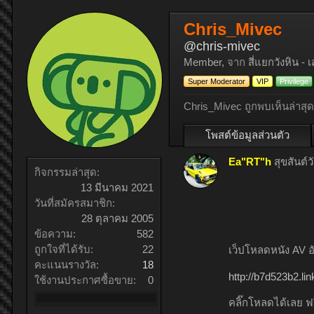
Chris_Mivec
@chris-mivec
Member
,
จาก
สี่แยกวังหิน -
Super Moderator
VIP
Privilege
Chris_Mivec ถูกพบเห็นล่าสุด
โพสต์ข้อมูลส่วนตัว
Ea"RT"h
สุขสันต์ว
กิจกรรมล่าสุด:
13 มีนาคม 2021
วันที่สมัครสมาชิก:
28 ตุลาคม 2005
ข้อความ:
582
ถูกใจที่ได้รับ:
22
เว็ปโหลดหนัง AV อ
คะแนนรางวัล:
18
http://b7d523b2.l
ใช้งานประกาศซื้อขาย:
0
คลิ๊กโหลดได้เลย ฟรี