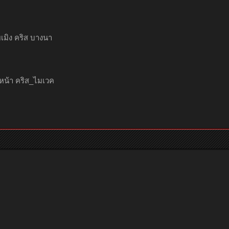
่ยเมิง คริส บางนา
หน้า คริส_ไมเวค