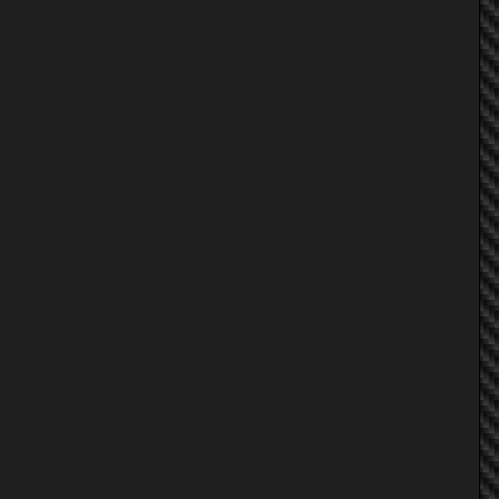
joyce626_kms
teto
Kammy ka~
zegx
NuchyRacing
lovewithme69
nongbie
zegx
Ea&quot;RT&quot;h
id7219
HUTshop
joyce626_kms