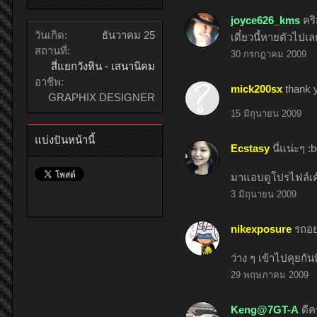
joyce626_kms
คริ
วันเกิด:
ธันวาคม 25
เดี๋ยวนี้หายตัวไปเ
สถานที่:
30 กรกฎาคม 2009
สี่แยกวังหิน - เสนานิคม
อาชีพ:
mick200sx
thank 
GRAPHIX DESIGNER
15 มิถุนายน 2009
แบ่งปันหน้านี้
Ecstasy
นี่แน่ะๆ :
มาแอบดูโปรไฟล์เค
3 มิถุนายน 2009
nikexposure
รถอย
ว่าง ๆ เข้าไปคุยกันท
29 พฤษภาคม 2009
Keng@7GT-A
ดีค