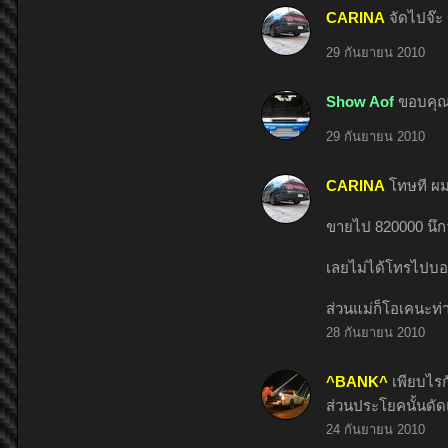
CARINA
จัดไปจ๊ะ
29 กันยายน 2010
Show Aof
ขอบคุณ
29 กันยายน 2010
CARINA
โทษที ผม
ขายไป 820000 นึกว
เลยไม่ได้โทรไปบอ
ส่วนแม่ก็โอเคนะท่
28 กันยายน 2010
^BANK^
เพียบไร
ส่วนประโยคนั้นดัด
24 กันยายน 2010