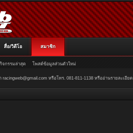
สื่อ/วิดีโอ
สมาชิก
กิจกรรมล่าสุด
โพสต์ข้อมูลส่วนตัวใหม่
ณา
racingweb@gmail.com
หรือโทร. 081-811-1138 หรืออ่านรายละเอียดเพิ่