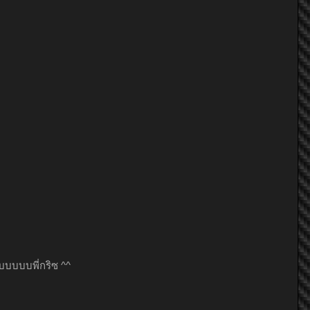
Master_Alcohol
~* SunKiSs *~
Ake Unicorn
note Si
Ake_TENGUNOYU
Moak
nok_Ja-1
nuengkub
oat_dna
บบพี่กริซ ^^