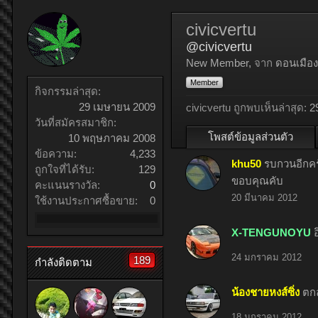
civicvertu
@civicvertu
New Member
,
จาก
ดอนเมือง
Member
กิจกรรมล่าสุด:
29 เมษายน 2009
civicvertu ถูกพบเห็นล่าสุด:
2
วันที่สมัครสมาชิก:
โพสต์ข้อมูลส่วนตัว
10 พฤษภาคม 2008
ข้อความ:
4,233
khu50
รบกวนอีกคร
ถูกใจที่ได้รับ:
129
ขอบคุณคับ
คะแนนรางวัล:
0
20 มีนาคม 2012
ใช้งานประกาศซื้อขาย:
0
X-TENGUNOYU
อ
24 มกราคม 2012
189
กำลังติดตาม
น้องชายหงส์ซิ่ง
ตกล
18 มกราคม 2012