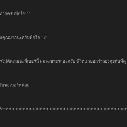
ทายครับพี่กริช ^^
บคุณมากนะครับพี่กริช ^3^
รไม่ติดเลยอะพี่เบอร์นี้ ผมจะขายรถอะครับ พี่วิทแกบอกว่าลองคุยกับพี่ดู
ครับขอเบอร์หน่อย
คร้าบบบบบบบบบบบบบบบบบบบบบบบบบบบบบบบบบบบบบบบบบบบบบบ