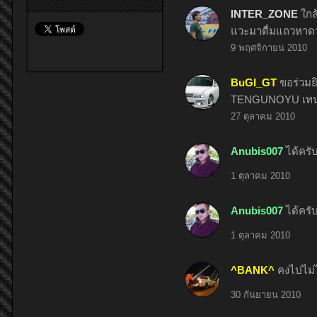
INTER_ZONE
ใกล้
แวะมาดื่มแถวหาดว
9 พฤศจิกายน 2010
BuGI_GT
ขอร่วมย
TENGUNOYU เทนง
27 ตุลาคม 2010
Anubis007
ได้ครับ
1 ตุลาคม 2010
Anubis007
ได้ครับ
1 ตุลาคม 2010
^BANK^
คงไปไม่ไ
30 กันยายน 2010