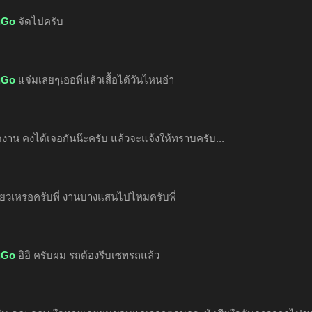
uGo
จัดไปครับ
uGo
แจ่มเลยๆเออพี่แล้วเสื้อได้วันไหนอ่า
ิดงาน คงได้เจอกันน๊ะครับ แล้วจะแจ้งให้ทราบครับ...
่ยวเหรอครับพี่ งานบางแสนไปไหมครับพี่
uGo
อิอิ ครับผม รถต้องรีบเซทรถแล้ว