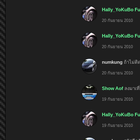
Hally_YoKuBo F
20 กันยายน 2010
Hally_YoKuBo F
20 กันยายน 2010
numkung
ถ้าไม่ต
20 กันยายน 2010
Show Aof
ลงมาเที
19 กันยายน 2010
Hally_YoKuBo F
19 กันยายน 2010