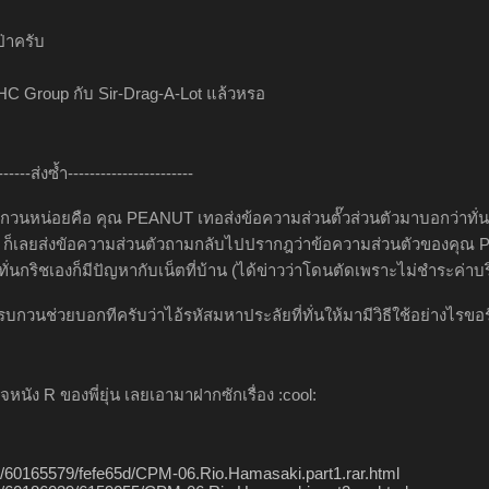
่าครับ
ู่ HC Group กับ Sir-Drag-A-Lot แล้วหรอ
------ส่งซ้ำ-----------------------
บกวนหน่อยคือ คุณ PEANUT เทอส่งข้อความส่วนตั๊วส่วนตัวมาบอกว่าทั่
จอ ก็เลยส่งขัอความส่วนตัวถามกลับไปปรากฎว่าข้อความส่วนตัวของคุณ 
ด ทั่นกริชเองก็มีปัญหากับเน็ตที่บ้าน (ได้ข่าวว่าโดนตัดเพราะไม่ชำระค่
 รบกวนช่วยบอกทีครับว่าไอ้รหัสมหาประลัยที่ทั่นให้มามีวิธีใช้อย่างไรขอร
ดใจหนัง R ของพี่ยุ่น เลยเอามาฝากซักเรื่อง :cool:
/dl/60165579/fefe65d/CPM-06.Rio.Hamasaki.part1.rar.html