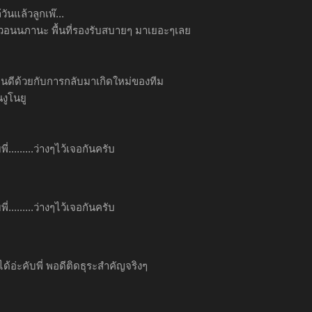
วันแล้วลูกเพ๊...
อนนภานะ พื้นที่รองรับสบายๆ มาเยอะๆเลย
ินดีด้วยกับการกลับมาเกิดใหม่ของทีม
ูโนยู
พี่.........ว่างๆไว้เจอกันครับ
พี่.........ว่างๆไว้เจอกันครับ
ด้อ่ะคับพี่ พอดีติดธุระสำคัญจริงๆ