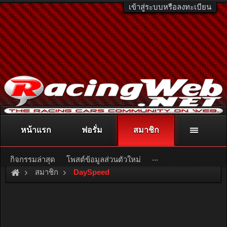
เข้าสู่ระบบหรือลงทะเบียน
หน้าแรก
ฟอรั่ม
สมาชิก
ติดต่อลงโฆษณา
racingweb@gmail.com
หรือโทร. 081-811-1138
หรืออ่านรายละเอียดเพิ่มเติม คลิกที่นี่
...
กิจกรรมล่าสุด
โพสต์ข้อมูลส่วนตัวใหม่
สมาชิก
DaySpeed