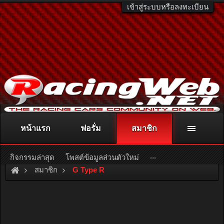
เข้าสู่ระบบหรือลงทะเบียน
หน้าแรก
ฟอรั่ม
สมาชิก
ติดต่อลงโฆษณา
racingweb@gmail.com
หรือโทร. 081-811-1138
หรืออ่านรายละเอียดเพิ่มเติม คลิกที่นี่
...
กิจกรรมล่าสุด
โพสต์ข้อมูลส่วนตัวใหม่
สมาชิก
G Type R