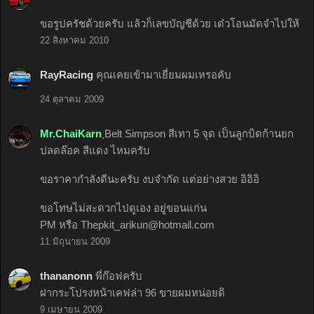
ขอรูปครัชด้วยครับ แล้วก็เลขบัญชีด้วย เด๋วโอนมัดจำไปให้
22 สิงหาคม 2010
RayRacing
คุณเคยเข้ามาเยี่ยมผมเหรอคับ
24 ตุลาคม 2009
Mr.ChaiKarn
ฺBelt Simpson สีเทา 5 จุด เป็นลูกบิดก้านยก
ปลดล๊อค สีแดง ไหมครับ
ขอราคากำลังดีนะครับ งบจำกัด แต่อย่างสวย อิอิอิ
ขอโทษไม่สะดวกไปดูเอง อยู่ขอนแก่น
PM หรือ
Thepkit_arikun@hotmail.com
11 มิถุนายน 2009
thananonn
พี่ก๊อฟครับ
ฝากระโปรงหน้าเคฟล่า 96 ขายผมหน่อยดิ
9 เมษายน 2009