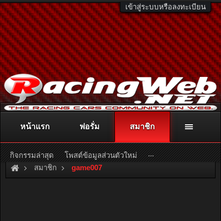
เข้าสู่ระบบหรือลงทะเบียน
หน้าแรก
ฟอรั่ม
สมาชิก
ติดต่อลงโฆษณา
racingweb@gmail.com
หรือโทร. 081-811-1138
หรืออ่านรายละเอียดเพิ่มเติม คลิกที่นี่
...
กิจกรรมล่าสุด
โพสต์ข้อมูลส่วนตัวใหม่
สมาชิก
game007