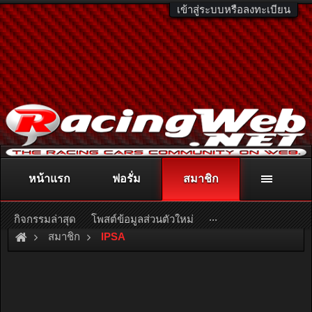
เข้าสู่ระบบหรือลงทะเบียน
หน้าแรก
ฟอรั่ม
สมาชิก
ติดต่อลงโฆษณา
racingweb@gmail.com
หรือโทร. 081-811-1138
หรืออ่านรายละเอียดเพิ่มเติม คลิกที่นี่
...
กิจกรรมล่าสุด
โพสต์ข้อมูลส่วนตัวใหม่
สมาชิก
IPSA