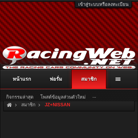
เข้าสู่ระบบหรือลงทะเบียน
หน้าแรก
ฟอรั่ม
สมาชิก
ติดต่อลงโฆษณา
racingweb@gmail.com
หรือโทร. 081-811-1138
หรืออ่านรายละเอียดเพิ่มเติม คลิกที่นี่
...
กิจกรรมล่าสุด
โพสต์ข้อมูลส่วนตัวใหม่
สมาชิก
JZ+NISSAN