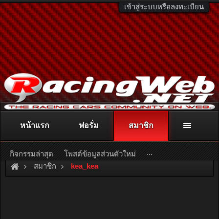
เข้าสู่ระบบหรือลงทะเบียน
หน้าแรก
ฟอรั่ม
สมาชิก
ติดต่อลงโฆษณา
racingweb@gmail.com
หรือโทร. 081-811-1138
หรืออ่านรายละเอียดเพิ่มเติม คลิกที่นี่
...
กิจกรรมล่าสุด
โพสต์ข้อมูลส่วนตัวใหม่
สมาชิก
kea_kea