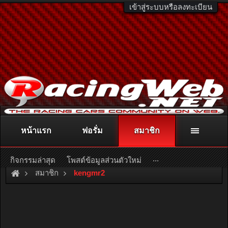
เข้าสู่ระบบหรือลงทะเบียน
หน้าแรก
ฟอรั่ม
สมาชิก
ติดต่อลงโฆษณา
racingweb@gmail.com
หรือโทร. 081-811-1138
หรืออ่านรายละเอียดเพิ่มเติม คลิกที่นี่
...
กิจกรรมล่าสุด
โพสต์ข้อมูลส่วนตัวใหม่
สมาชิก
kengmr2