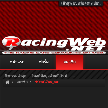
เข้าสู่ระบบหรือลงทะเบียน
หน้าแรก
ฟอรั่ม
สมาชิก
ติดต่อลงโฆษณา
racingweb@gmail.com
หรือโทร. 081-811-1138
หรืออ่านรายละเอียดเพิ่มเติม คลิกที่นี่
...
กิจกรรมล่าสุด
โพสต์ข้อมูลส่วนตัวใหม่
สมาชิก
:KenGZaa_mr: