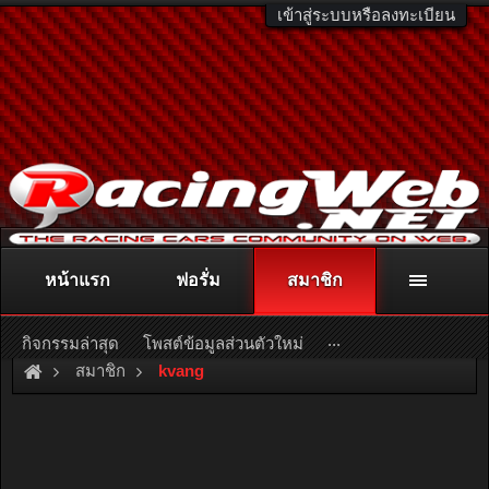
เข้าสู่ระบบหรือลงทะเบียน
หน้าแรก
ฟอรั่ม
สมาชิก
ติดต่อลงโฆษณา
racingweb@gmail.com
หรือโทร. 081-811-1138
หรืออ่านรายละเอียดเพิ่มเติม คลิกที่นี่
...
กิจกรรมล่าสุด
โพสต์ข้อมูลส่วนตัวใหม่
สมาชิก
kvang