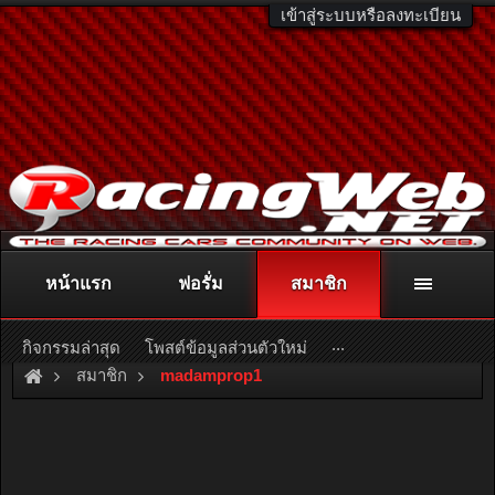
เข้าสู่ระบบหรือลงทะเบียน
หน้าแรก
ฟอรั่ม
สมาชิก
ติดต่อลงโฆษณา
racingweb@gmail.com
หรือโทร. 081-811-1138
หรืออ่านรายละเอียดเพิ่มเติม คลิกที่นี่
...
กิจกรรมล่าสุด
โพสต์ข้อมูลส่วนตัวใหม่
สมาชิก
madamprop1