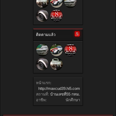
5
ติดตามแล้ว
หน้าแรก:
http://maxcud39.hi5.com
สถานที่:
บ้านเลขที่55 กทม.
อาชีพ:
นักศึกษา