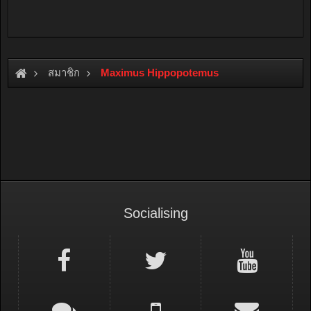
สมาชิก
Maximus Hippopotemus
Socialising