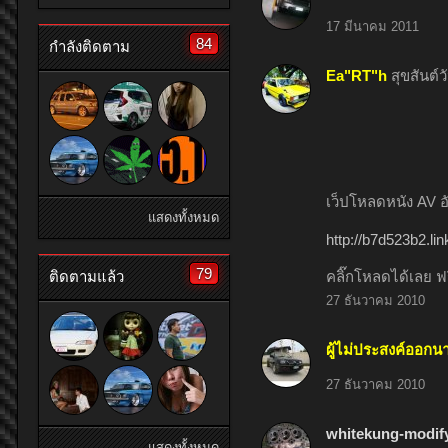
17 มีนาคม 2011
84
กำลังติดตาม
Ea"RT"h
สุขสันต์ว
เว็ปโหลดหนัง AV อ
แสดงทั้งหมด
http://b7d523b2.l
79
ติดตามแล้ว
คลิ๊กโหลดได้เลย ฟรี
27 ธันวาคม 2010
ผู้ไม่ประสงค์ออกน
27 ธันวาคม 2010
whitekung-modif
แสดงทั้งหมด