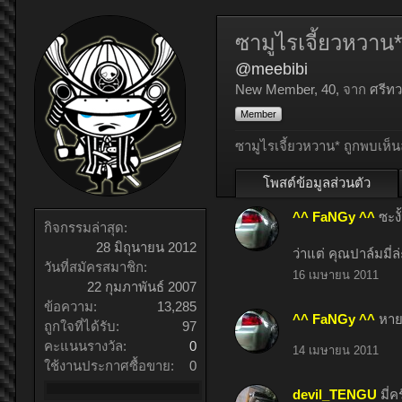
ซามูไรเจี้ยวหวาน*
@meebibi
New Member
, 40,
จาก
ศรีท
Member
ซามูไรเจี้ยวหวาน* ถูกพบเห็นล
โพสต์ข้อมูลส่วนตัว
^^ FaNGy ^^
ซะง
กิจกรรมล่าสุด:
28 มิถุนายน 2012
ว่าแต่ คุณปาล์มมี่ล
วันที่สมัครสมาชิก:
16 เมษายน 2011
22 กุมภาพันธ์ 2007
ข้อความ:
13,285
^^ FaNGy ^^
หาย
ถูกใจที่ได้รับ:
97
คะแนนรางวัล:
0
14 เมษายน 2011
ใช้งานประกาศซื้อขาย:
0
devil_TENGU
มี่