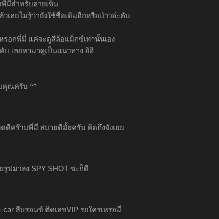
ี่มี่สำหรับลายเซ็น
วเลยไม่รู้ว่ายังใช้ชื่อเดิมอีกหรือป่าวอ่ะคับ
รอกพี่มี่ แค่จะดูสีล้อแม็กซ์เท่านั้นเอง
ะคับ เลยหามาดูเป็นแนวทาง อิอิ
คุณครับ ^^
ดีคร๊าบพี่มี่ สบายดีมั้ยครับ คิดถึงจังเยย
ถ่ายรูปมาลง SPY SHOT ซะก็ดี
 E-car สีบรอนซ์ ติดเลขVIP รถใครเหรอมี่