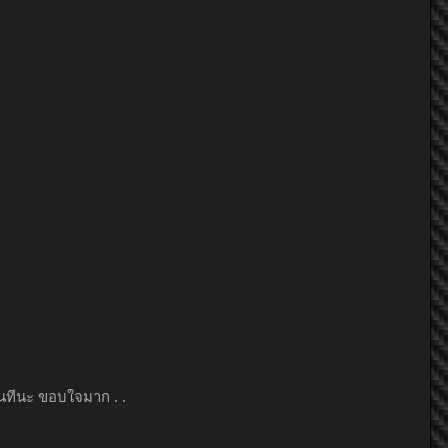
คนทีนะ ขอบใจมาก . .