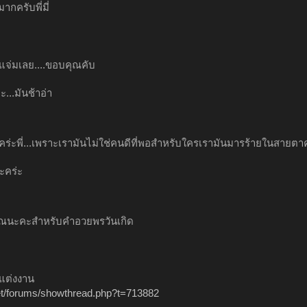
กครับพี่มี่
แจ่มเลย....ขอบคุณคับ
ะ...มันช้าอ่า
วคร่ะพี่...เพราะเรามันไม่ใช่คนดีที่พอสำหรับใครเรามันมารร้ายในสายตา
ะคร่ะ
ณนะคะสำหรับคำอวยพรวันเกิด
จะแต่งงาน
net/forums/showthread.php?t=713882