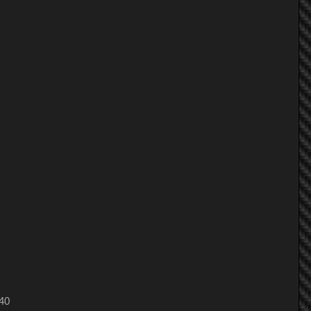
NaWaa
DUKE_68
^^....aPPLe....^^
nutty1500
civicvertu
5.1 carstudio
mink_b16
JibZz...
INTER_ZONE
Pea•Nut
nutty1500
Mor
40