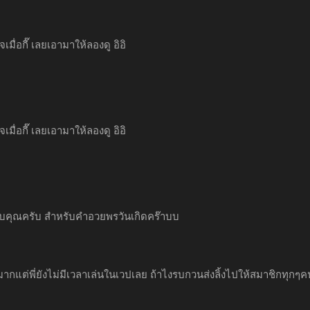
็จเมื่อกี๊ เลยเอามาให้ลองดู อิอิ
็จเมื่อกี๊ เลยเอามาให้ลองดู อิอิ
บคุณครับ สำหรับคำอวยพรวันเกิดคร๊าบบ
กแต่พี่ยังไม่มีเวลาเล่นในเวปเลย ถ้าไงรบกวนส่งลิ้งไปให้สมาชิกทุกๆ