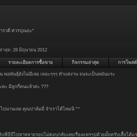
วารวดี ศวรปุณยะ*
่าสุด:
28 มิถุนายน 2012
รายละเอียดการซื้อขาย
กิจกรรมล่าสุด
การโพสต์
ั้น พ่อพันธุ์ยังไม่มีเลย เหอะๆๆๆ ทำแต่งาน จนจะเป็นหมันแระ
่ะคะ มีลูกกี่คนแล้วค่ะ ???
ไปนานเลย คุณปาล์มมี่ จำเราได้ไหมนิ ^^
ครับพี่บีบีไปหาหลายรอบไม่ตอบกลับเลยเรื่องแพรๆปด้วยมั้ยครับเสื้อได้