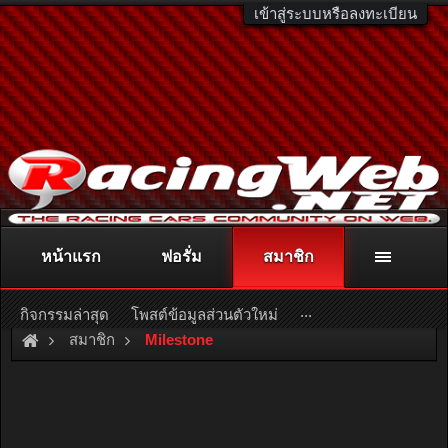
เข้าสู่ระบบหรือลงทะเบียน
หน้าแรก
ฟอรั่ม
สมาชิก
ติดต่อลงโฆษณา
racingweb@gmail.com
หรือโทร. 081-811-1138
หรืออ่านรายละเอียดเพิ่มเติม คลิกที่นี่
...
กิจกรรมล่าสุด
โพสต์ข้อมูลส่วนตัวใหม่
สมาชิก
Milestone