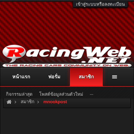
เข้าสู่ระบบหรือลงทะเบียน
หน้าแรก
ฟอรั่ม
สมาชิก
ติดต่อลงโฆษณา
racingweb@gmail.com
หรือโทร. 081-811-1138
หรืออ่านรายละเอียดเพิ่มเติม คลิกที่นี่
...
กิจกรรมล่าสุด
โพสต์ข้อมูลส่วนตัวใหม่
สมาชิก
mnookpost