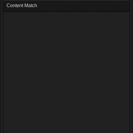
Content Match