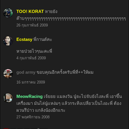
TOO! KORAT
หายยัง
ค๊าบๆๆๆๆๆๆๆๆๆๆๆๆๆๆๆๆๆๆๆๆๆๆๆๆๆๆๆๆๆๆๆๆๆๆๆๆๆๆๆๆๆๆๆๆๆ
26 กุมภาพันธ์ 2009
Ecstasy
พี่กานต์คะ
หายป่วยไวๆนะคะพี่
4 กุมภาพันธ์ 2009
god army
ขอบคุณอีกครั้งครับพี่ที่++ให้ผม
16 มกราคม 2009
MeowRacing
เจ้ยยย แมลงวัน นู๋จะไปจับยังไงละพี่ เอาขึ้น
เครื่องมา มันไล่นู๋แหง่มๆ แล้วกระทิงเปลี่ยวเป็นไงอะพี่ ต้อง
ผวนรึป่าว แกล้งน้องอีกแระ
27 พฤศจิกายน 2008