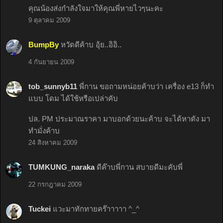
คุณน้องส่งกำลังใจมาให้คุณพี่หายไวๆนะคะ
9 ตุลาคม 2009
BumpBy
หวัดดีค้าบ อุ้ย..อิอิ..
4 กันยายน 2009
tob_sunnyb11
พี่กาน ขอถามหน่อยค้าบว่า เครื่อง e13 ก็ทำ
แบบ โดม ได้ใช้หรือเปล่าคับ
ปล. PM ประมาณราคา มาบอกด้วยนะค้าบ จะได้หาตัง มา
ทำมั่งค้าบ
24 สิงหาคม 2009
TUMKUNG_naraka
ดีค๊าบพี่กาน สบายดีมะคับพี่
22 กรกฎาคม 2009
Tuckei
แวะมาทักทายคร๊าาาาา ^_^