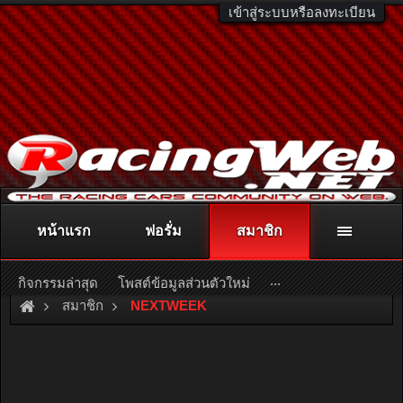
เข้าสู่ระบบหรือลงทะเบียน
หน้าแรก
ฟอรั่ม
สมาชิก
ติดต่อลงโฆษณา
racingweb@gmail.com
หรือโทร. 081-811-1138
หรืออ่านรายละเอียดเพิ่มเติม คลิกที่นี่
...
กิจกรรมล่าสุด
โพสต์ข้อมูลส่วนตัวใหม่
สมาชิก
NEXTWEEK