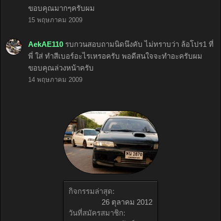
ขอบคุณมากๆครับผม
15 พฤษภาคม 2009
AekAE110
รบกวนสอบถามนิดนึงคับ ไม่ทราบว่า ล้อโปร1 ที่
พี่ ใส่ ทำสีเบอร์อะไรเหรอครับ พอดีสนใจจะทำอะครับผม
ขอบคุณล่วงหน้าครับ
14 พฤษภาคม 2009
กิจกรรมล่าสุด:
26 ตุลาคม 2012
วันที่สมัครสมาชิก: