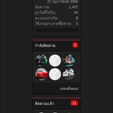
21 กุมภาพันธ์ 2006
ข้อความ:
1,407
ถูกใจที่ได้รับ:
44
คะแนนรางวัล:
0
ใช้งานประกาศซื้อขาย:
0
9
กำลังติดตาม
แสดงทั้งหมด
11
ติดตามแล้ว