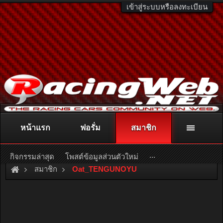
เข้าสู่ระบบหรือลงทะเบียน
หน้าแรก
ฟอรั่ม
สมาชิก
ติดต่อลงโฆษณา
racingweb@gmail.com
หรือโทร. 081-811-1138
หรืออ่านรายละเอียดเพิ่มเติม คลิกที่นี่
...
กิจกรรมล่าสุด
โพสต์ข้อมูลส่วนตัวใหม่
สมาชิก
Oat_TENGUNOYU