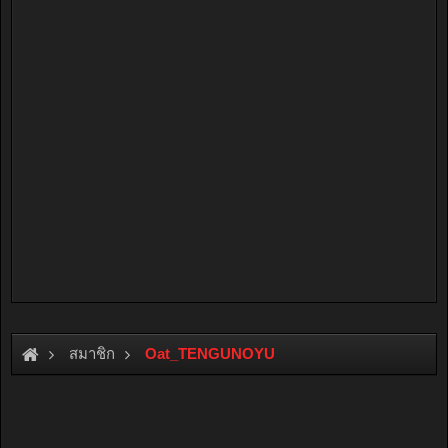
สมาชิก
Oat_TENGUNOYU