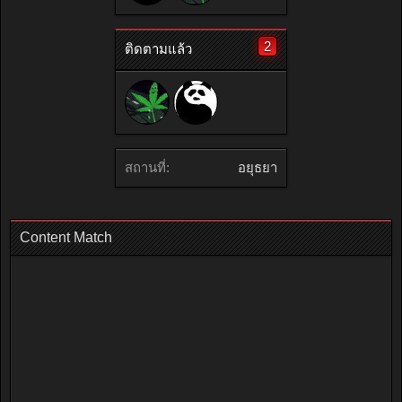
2
ติดตามแล้ว
สถานที่:
อยุธยา
Content Match