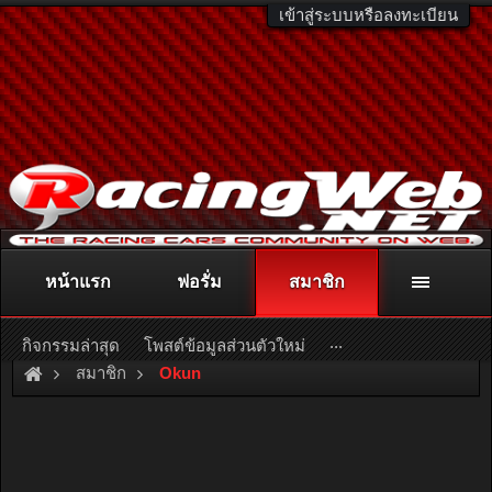
เข้าสู่ระบบหรือลงทะเบียน
หน้าแรก
ฟอรั่ม
สมาชิก
ติดต่อลงโฆษณา
racingweb@gmail.com
หรือโทร. 081-811-1138
หรืออ่านรายละเอียดเพิ่มเติม คลิกที่นี่
...
กิจกรรมล่าสุด
โพสต์ข้อมูลส่วนตัวใหม่
สมาชิก
Okun