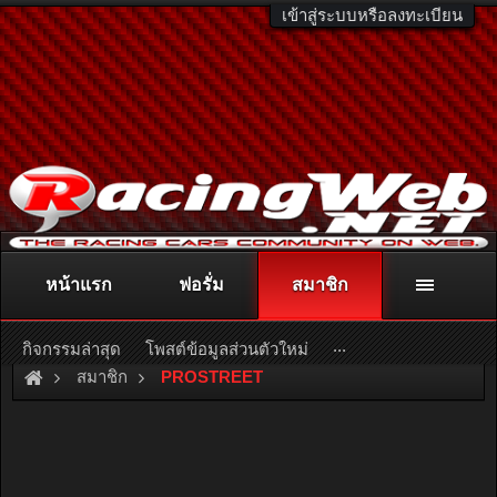
เข้าสู่ระบบหรือลงทะเบียน
หน้าแรก
ฟอรั่ม
สมาชิก
ติดต่อลงโฆษณา
racingweb@gmail.com
หรือโทร. 081-811-1138
หรืออ่านรายละเอียดเพิ่มเติม คลิกที่นี่
...
กิจกรรมล่าสุด
โพสต์ข้อมูลส่วนตัวใหม่
สมาชิก
PROSTREET