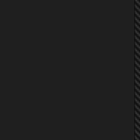
green nv #032
green nv #032