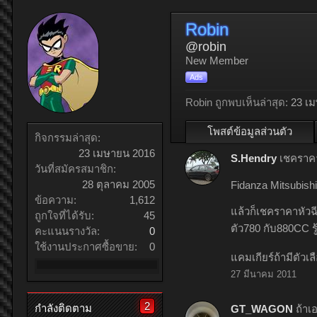
Robin
@robin
New Member
Ads
Robin ถูกพบเห็นล่าสุด:
23 เ
โพสต์ข้อมูลส่วนตัว
กิจกรรมล่าสุด:
23 เมษายน 2016
S.Hendry
เชคราค
วันที่สมัครสมาชิก:
28 ตุลาคม 2005
Fidanza Mitsubis
ข้อความ:
1,612
แล้วก็เชคราคาหัวฉี
ถูกใจที่ได้รับ:
45
ตัว780 กับ880CC รู
คะแนนรางวัล:
0
ใช้งานประกาศซื้อขาย:
0
แคมเกียร์ถ้ามีตัวเ
27 มีนาคม 2011
2
กำลังติดตาม
GT_WAGON
ถ้าเ