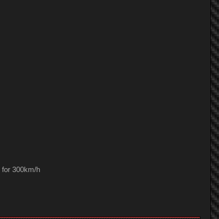
GaB
S.Hendry
kapom7
GaB
sejuro321
S.Hendry
for 300km/h