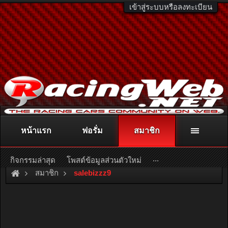
เข้าสู่ระบบหรือลงทะเบียน
หน้าแรก
ฟอรั่ม
สมาชิก
ติดต่อลงโฆษณา
racingweb@gmail.com
หรือโทร. 081-811-1138
หรืออ่านรายละเอียดเพิ่มเติม คลิกที่นี่
...
กิจกรรมล่าสุด
โพสต์ข้อมูลส่วนตัวใหม่
สมาชิก
salebizzz9