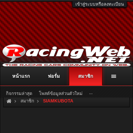
เข้าสู่ระบบหรือลงทะเบียน
หน้าแรก
ฟอรั่ม
สมาชิก
ติดต่อลงโฆษณา
racingweb@gmail.com
หรือโทร. 081-811-1138
หรืออ่านรายละเอียดเพิ่มเติม คลิกที่นี่
...
กิจกรรมล่าสุด
โพสต์ข้อมูลส่วนตัวใหม่
สมาชิก
SIAMKUBOTA