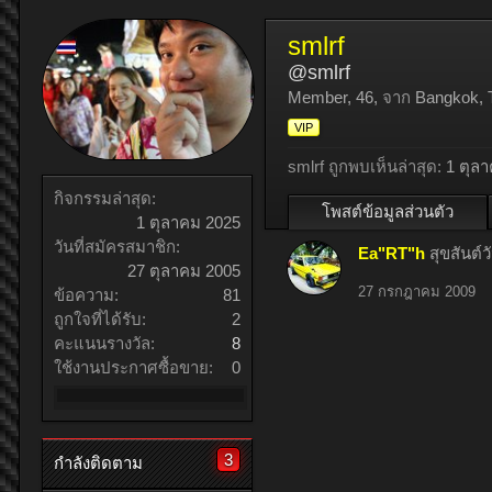
smlrf
@smlrf
Member
, 46,
จาก
Bangkok, T
VIP
smlrf ถูกพบเห็นล่าสุด:
1 ตุล
กิจกรรมล่าสุด:
โพสต์ข้อมูลส่วนตัว
1 ตุลาคม 2025
วันที่สมัครสมาชิก:
Ea"RT"h
สุขสันต์ว
27 ตุลาคม 2005
27 กรกฎาคม 2009
ข้อความ:
81
ถูกใจที่ได้รับ:
2
คะแนนรางวัล:
8
ใช้งานประกาศซื้อขาย:
0
3
กำลังติดตาม