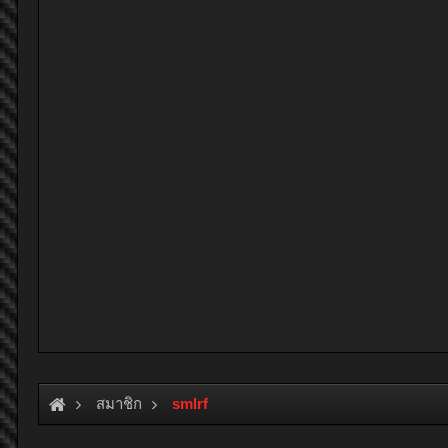
สมาชิก
smlrf