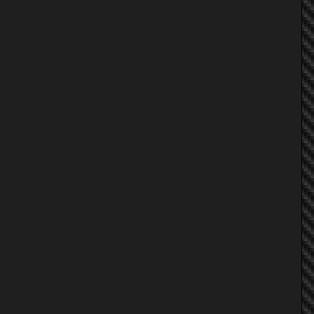
STARSIX007
= : SinKiDs : =
^^ FaNGy ^^
tonn
cefiro_turbo