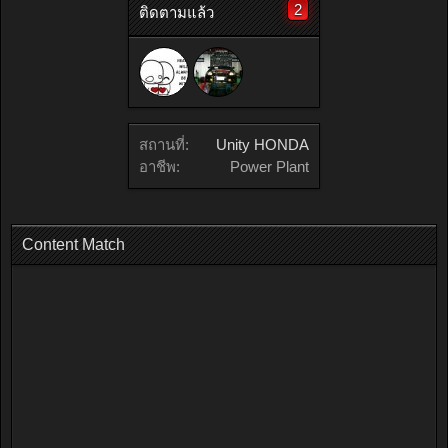
2
ติดตามแล้ว
สถานที่:
Unity HONDA
อาชีพ:
Power Plant
Content Match