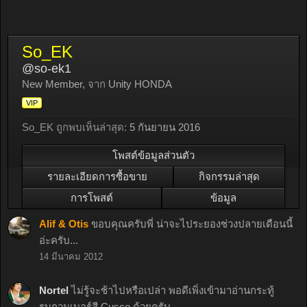
So_EK
@so-ek1
New Member
,
จาก
Unity HONDA
VIP
So_EK ถูกพบเห็นล่าสุด:
5 กันยายน 2016
โพสต์ข้อมูลส่วนตัว
รายละเอียดการซื้อขาย
กิจกรรมล่าสุด
การโพสต์
ข้อมูล
Alif & Otis
ขอบคุณครับพี่ น่าจะไประยองช่วงปลายเดือนนี้
อ่ะครับ...
14 มีนาคม 2012
Nortel
ไม่รู้จะช้าไปหรือเปล่า พอดีเพิ่งเข้ามาอ่านกระทู้
รบกวนเบอร์สี Cusco ด้วยครับ