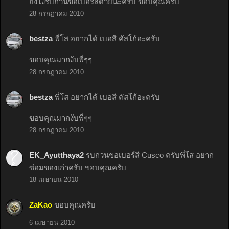
ยังไงรบกวนขอเบอร์สีด้วยนะครับ ขอบคุณครับ
28 กรกฎาคม 2010
bestza
พี่โส อยากได้ เบอสี คัสโก้อะครับ
ขอบคุณมากงับพี่ๆๆ
28 กรกฎาคม 2010
bestza
พี่โส อยากได้ เบอสี คัสโก้อะครับ
ขอบคุณมากงับพี่ๆๆ
28 กรกฎาคม 2010
EK_Ayutthaya2
รบกวนขอเบอร์สี Cusco ครับพี่โส อยาก
ซ่อมของเก่าครับ ขอบคุณครับ
18 เมษายน 2010
ZaKao
ขอบคุณครับ
6 เมษายน 2010