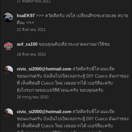
17 พฤศจิกายน 2011
ksaEK97
>>> หวัดดีครับ เพ่โส เปลี่ยนสีรถซะสวยเลย สบาย
ดีนะ <<<
22 สิงหาคม 2011
aof_za100
ขอบคุณคับเดียวจะเอาผลงานมาให้ชม
18 สิงหาคม 2010
civic_si2000@hotmail.com
สวัสดีครับพี่โส ผมแจ๊ค
ขอนแก่นครับ บังเอินไปเปิดเจอกระทู้ DIY Cusco อันเก่าของ
พี่ เห็นพี่พ่นสี Cusco ใหม่ เลยอยากได้ เบอร์สีอะครับ
ยังไงรบกวนขอเบอร์สีด้วยนะครับ ขอบคุณครับ
28 กรกฎาคม 2010
civic_si2000@hotmail.com
สวัสดีครับพี่โส ผมแจ๊ค
ขอนแก่นครับ บังเอินไปเปิดเจอกระทู้ DIY Cusco อันเก่าของ
พี่ เห็นพี่พ่นสี Cusco ใหม่ เลยอยากได้ เบอร์สีอะครับ