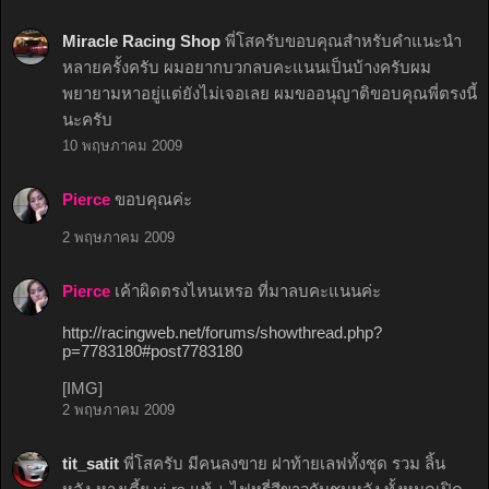
Miracle Racing Shop
พี่โสครับขอบคุณสำหรับคำแนะนำ
หลายครั้งครับ ผมอยากบวกลบคะแนนเป็นบ้างครับผม
พยายามหาอยู่แต่ยังไม่เจอเลย ผมขออนุญาติขอบคุณพี่ตรงนี้
นะครับ
10 พฤษภาคม 2009
Pierce
ขอบคุณค่ะ
2 พฤษภาคม 2009
Pierce
เค้าผิดตรงไหนเหรอ ที่มาลบคะแนนค่ะ
http://racingweb.net/forums/showthread.php?
p=7783180#post7783180
[IMG]
2 พฤษภาคม 2009
tit_satit
พี่โสครับ มีคนลงขาย ฝาท้ายเลฟทั้งชุด รวม ลิ้น