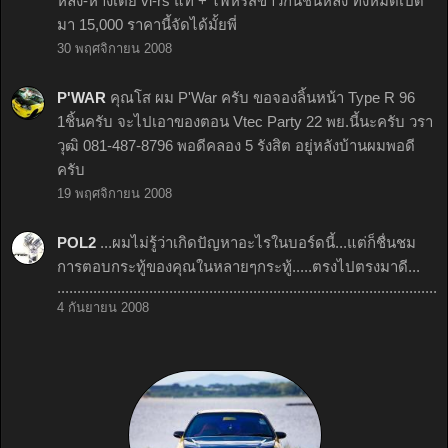
หลัง-หางเตี้ย vi-rs แท้ + ไฟหรี่สีขาวกันชนหลัง ทั้งหมดเปิด
มา 15,000 ราคานี้จัดได้มั้ยพี่
30 พฤศจิกายน 2008
P'WAR
คุณโส ผม P'War ครับ ขอจองลิ้นหน้า Type R 96
1ชิ้นครับ จะไปเอาของตอน Vtec Party 22 พย.นี้นะครับ วรา
วุฒิ 081-487-8796 พอดีคลอง 5 รังสิต อยู่หลังบ้านผมพอดี
ครับ
19 พฤศจิกายน 2008
POL2
...ผมไม่รู้ว่าเกิดปัญหาอะไรในบอร์ดนี้...แต่ก็ชื่นชม
การตอบกระทู้ของคุณในหลายๆกระทู้.....ตรงไปตรงมาดี...
.................................................................................................
4 กันยายน 2008