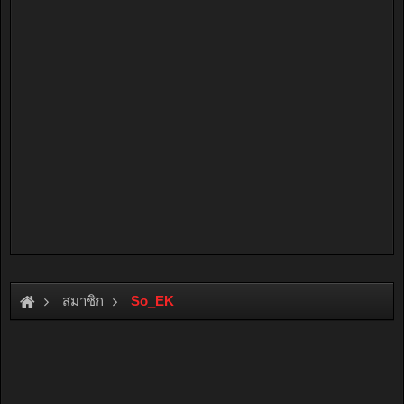
สมาชิก
So_EK