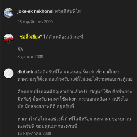
joke-ek nakhonsi
หวัดดีคับพี่โส
26 พฤศจิกายน 2009
"ชอลิ้วเฮียง"
ได้ตัวเหลืองแล้วนะพี่
อิอิ
8 ตุลาคม 2009
dkdkdk
สวัดดีครับพี่โส ผมเล่นบอร์ด ek เข้ามาศึกษา
หาความรูก็ตั้งนานแล้วครับ แต่ก็ไม่เคยได้ร่วมตอบกระทู้เลย
คือตตอนนี้รถผมมีปัญหาเข้าแล้วครับ ปัญหาโช๊ค คือพี่พอจะ
มีหรือรู้ มั้ยครับ ผมหาโช๊ค koni กระบอกเหลือง + สปริงไอ
บัค มือสองสภาพดีดี อยู่ครับพี่
หาเท่าไรก้อไม่เจอช่วงนี้ ถ้าพี่โสมีหรือผ่านๆตาผมขอรบกวน
นะครับพี่ ขอบคุณมากนะครับพี่
16 พฤษภาคม 2009