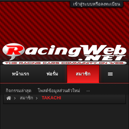
เข้าสู่ระบบหรือลงทะเบียน
หน้าแรก
ฟอรั่ม
สมาชิก
ติดต่อลงโฆษณา
racingweb@gmail.com
หรือโทร. 081-811-1138
หรืออ่านรายละเอียดเพิ่มเติม คลิกที่นี่
...
กิจกรรมล่าสุด
โพสต์ข้อมูลส่วนตัวใหม่
สมาชิก
TAKACHI