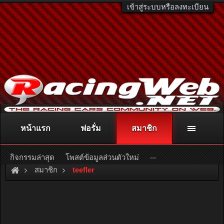
เข้าสู่ระบบหรือลงทะเบียน
หน้าแรก
ฟอรั่ม
สมาชิก
ติดต่อลงโฆษณา
racingweb@gmail.com
หรือโทร. 081-811-1138
หรืออ่านรายละเอียดเพิ่มเติม คลิกที่นี่
...
กิจกรรมล่าสุด
โพสต์ข้อมูลส่วนตัวใหม่
สมาชิก
teefler