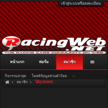
เข้าสู่ระบบหรือลงทะเบียน
หน้าแรก
ฟอรั่ม
สมาชิก
ติดต่อลงโฆษณา
racingweb@gmail.com
หรือโทร. 081-811-1138
หรืออ่านรายละเอียดเพิ่มเติม คลิกที่นี่
...
กิจกรรมล่าสุด
โพสต์ข้อมูลส่วนตัวใหม่
สมาชิก
โต้@SOHC