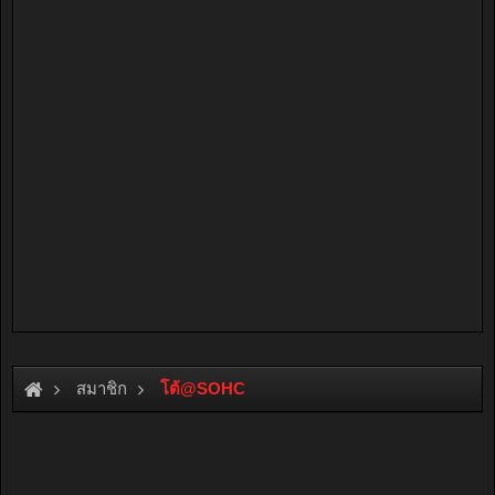
สมาชิก
โต้@SOHC