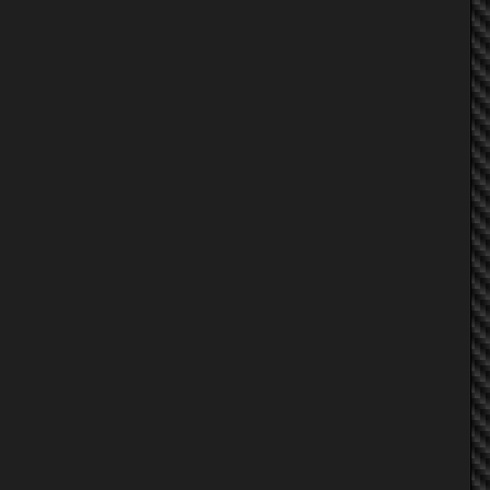
ARTWOOD
~* SunKiSs *~
รักผัวปิ่น
!!~ YinG ~!!
balloon001
NuchyRacing
TOO! KORAT
Aod+Otto
+โอ้RACING+
!!~ YinG ~!!
balloon001
*~บอย (ลาม...ก)~*