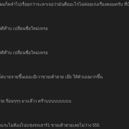
ผมก็คลำไปเรื่อยกว่าจะหาเจอว่ามันคืออะไรไม่ค่อยเก่งเรื่องคอมครับ ที่บ้านย
สดีค๊าบ เปลี่ยนชื่อใหม่เหรอ
สดีค๊าบ เปลี่ยนชื่อใหม่เหรอ
ี้สบายจายขึ้นเยอะมีเวาขายเต้าฮวย เอ๊ย ให้ตัวเองมากขึ้น
ฮวย ร๊อนๆๆๆ มาแล๊วว คร๊าบบบบบบบบบ
แระไม่ต้องไปแข่งรถเสาร์1 ขายเต้าฮวยเลยไม่ว่าง 555