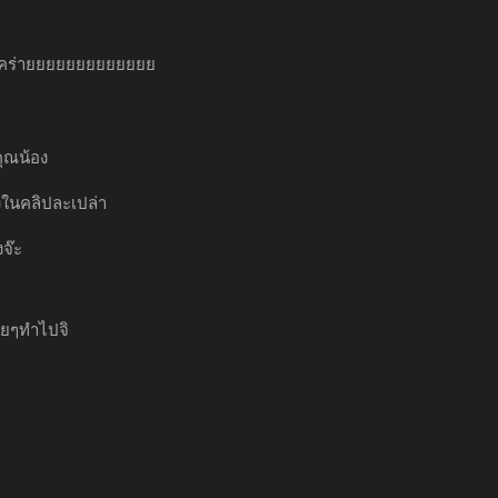
่าคร่ายยยยยยยยยยยยย
คุณน้อง
ลงในคลิปละเปล่า
งจ๊ะ
อยๆทำไปจิ