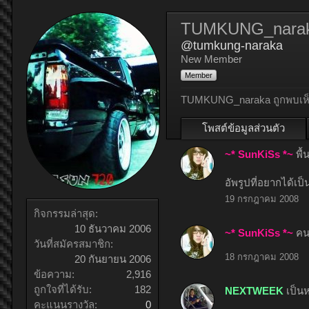
TUMKUNG_nara
@tumkung-naraka
New Member
Member
TUMKUNG_naraka ถูกพบเห็น
โพสต์ข้อมูลส่วนตัว
~* SunKiSs *~
พื้
อัพรูปที่อยากได้เป็น
19 กรกฎาคม 2008
กิจกรรมล่าสุด:
10 ธันวาคม 2006
~* SunKiSs *~
คน
วันที่สมัครสมาชิก:
18 กรกฎาคม 2008
20 กันยายน 2006
ข้อความ:
2,916
ถูกใจที่ได้รับ:
182
NEXTWEEK
เป็น
คะแนนรางวัล:
0