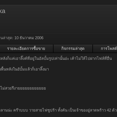
ka
ล่าสุด:
10 ธันวาคม 2006
รายละเอียดการซื้อขาย
กิจกรรมล่าสุด
การโพสต์
นหลังก็แค่เอาลิ๊งค์ที่อยู่ในอัลบั้มรูปเท่านั้นอ่ะ เค้าไม่ให้ไปฝากไฟล์ที่อื่น
พื้นหลังในอับั้มแล้วก็เอาลิ๊งมา
ไม่สวยรึงายยยยยยยยยยยย
หลานน่ะ คร๊าบบบ วายสายไฟซูปร้า ทั้งคัน เป็นเจ้าของอู่ลาดพร้าว 42 ด้