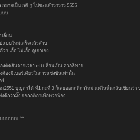
า กลายเป็น กติ กู ไปซะแล๊วววววว 5555
าบบบ
ปลี่ยน
ปเเบบใหม่เสร็จเเล้วค๊าบ
้วย เอื้อ ไม่เอื้อ ดูเอาเอง
้องตัดสินจากเวลา et เปลี่ยนเป็น ควอลิฟาย
่งต้องมีเบอร์เดียวในการแข่งขันเท่านั้น
อร์
คม2551 บุญตาได้ ที่1 กะที่ 3 ก็เลยออกกติกาใหม่ แต่ในนั้นกลับเขียนว่า 
งดีกว่ามั๊ง ออกกติกาเพื่อพวกพ้อง
บบบบบบบบ ^^