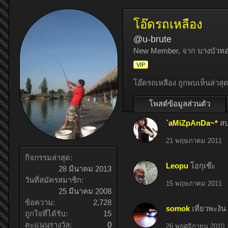
โอ๊ดรถเหลือง
@u-brute
New Member
,
จาก
บางบัวทอง
VIP
โอ๊ดรถเหลือง ถูกพบเห็นล่าสุด
โพสต์ข้อมูลส่วนตัว
`aMiZpAnDa~*
สบ
21 พฤษภาคม 2011
กิจกรรมล่าสุด:
Leopu
โอกุเช๊ะ
28 มีนาคม 2013
วันที่สมัครสมาชิก:
15 พฤษภาคม 2011
25 มีนาคม 2008
ข้อความ:
2,728
somok
เที่ยวพะงัน 
ถูกใจที่ได้รับ:
15
คะแนนรางวัล:
0
26 พฤศจิกายน 2010