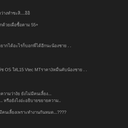
ว่างทำซะสิ....อิอิ
อกด้วยเผื่อซื้อตาม 55+
ยากได้อะไรก็บอกพี่ได้อีกนะน้องชาย . .
ช OS ใส่L15 Vtec MTราคา3หมื่นคับน้องชาย . .
ความว่างัย ยังไม่มีคนเลี้ยง...
รอ.. หรือยังไงอ่ะอธิบายขยายความ..
ม่มีคนเลี้ยงเพราะทำงานกันหมด...????