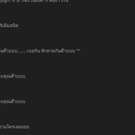
ูอยู่เกาะวะ กลับวันอังคาร ค่อยว่ากัน
ร์เดิมสนิท
กันค๊าบบบ........เจอกัน ทักทายกันค๊าบบบ ^^
..ขอบคุณค๊าบบบ
..ขอบคุณค๊าบบบ
ด้ชวนใครเลยยยย