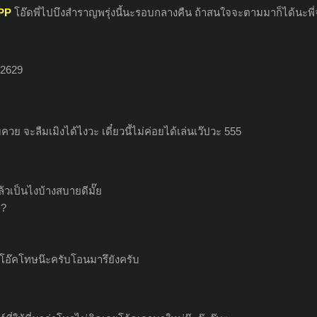
PP
โอ๊ดพี่ไปบึงสำราญพรุ่งนี้นะรอบกลางคืน ถ้าสนใจจะตามมาก็ได้นะพี่
32629
มควย จะลืมเมิงได้ไงวะ เดี๋ยวนี้ไม่ค่อยได้เล่นเว๊ปวะ 555
ล้วเป็นไงบ้างสบายดีมั๊ย
.?
อโอ๊คโทษน๊ะครับโอนมารึยังครับ