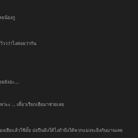
ลยน้องกู
้ววว่าไงค่อยว่ากัน
อยยังอ่ะ....
่ะะ ... เดี๋ยวเรียกเฮียมาช่วยเลย
เรื่องเฮียแล้วใช้มั้ย อ่อปืนยิงใด้ไงถ้ายิงใด้พวกแม่งจะยิงกันบานเลย