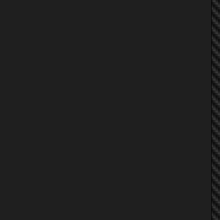
TON_MK3
+BiRd+
เจียเบี๋ยวะสาด
`aMiZpAnDa~*
god army
โอ๊ค_TENGUNOYU
^^....aPPLe....^^
Per_Supra
ta-rang7m
civicvertu
น้องชายหงส์ซิ่ง
$สมหวังคร๊าบบบ$