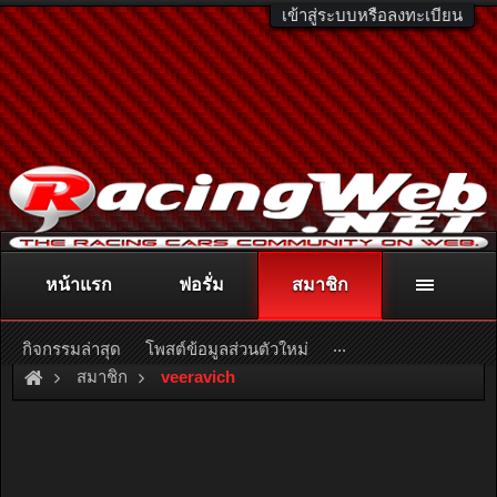
เข้าสู่ระบบหรือลงทะเบียน
หน้าแรก
ฟอรั่ม
สมาชิก
ติดต่อลงโฆษณา
racingweb@gmail.com
หรือโทร. 081-811-1138
หรืออ่านรายละเอียดเพิ่มเติม คลิกที่นี่
...
กิจกรรมล่าสุด
โพสต์ข้อมูลส่วนตัวใหม่
สมาชิก
veeravich